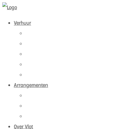
Verhuur
Direct Reserveren
fietsen
scooters
boten
steps
Arrangementen
groepen
dagjes uit
verhuur
Over Vlot