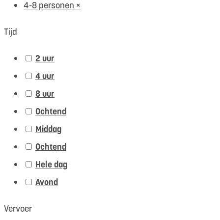
4-8 personen
×
Tijd
2 uur
4 uur
8 uur
Ochtend
Middag
Ochtend
Hele dag
Avond
Vervoer