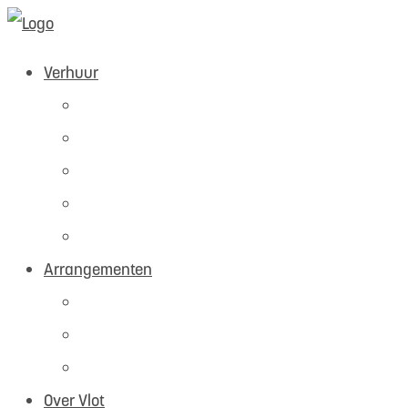
Verhuur
Direct Reserveren
fietsen
scooters
boten
steps
Arrangementen
groepen
dagjes uit
verhuur
Over Vlot