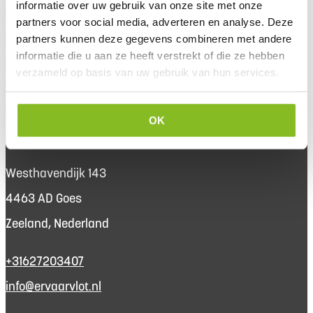
informatie over uw gebruik van onze site met onze
Verhuur
partners voor social media, adverteren en analyse. Deze
partners kunnen deze gegevens combineren met andere
Arrangementen
informatie die u aan ze heeft verstrekt of die ze hebben
Reserveer direct
verzameld op basis van uw gebruik van hun services.
Routes
OK
Contact
Westhavendijk 143
4463 AD Goes
Zeeland, Nederland
+31627203407
info@ervaarvlot.nl